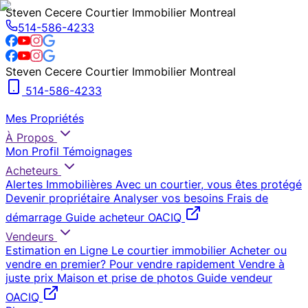
Steven Cecere Courtier Immobilier Montreal
514-586-4233
Steven Cecere Courtier Immobilier Montreal
514-586-4233
Mes Propriétés
À Propos
Mon Profil
Témoignages
Acheteurs
Alertes Immobilières
Avec un courtier, vous êtes protégé
Devenir propriétaire
Analyser vos besoins
Frais de
démarrage
Guide acheteur OACIQ
Vendeurs
Estimation en Ligne
Le courtier immobilier
Acheter ou
vendre en premier?
Pour vendre rapidement
Vendre à
juste prix
Maison et prise de photos
Guide vendeur
OACIQ