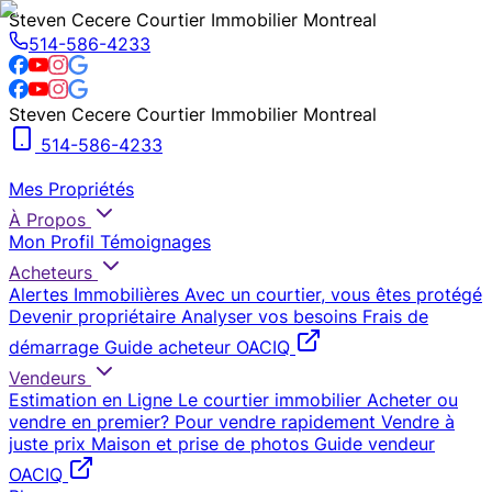
Steven Cecere Courtier Immobilier Montreal
514-586-4233
Steven Cecere Courtier Immobilier Montreal
514-586-4233
Mes Propriétés
À Propos
Mon Profil
Témoignages
Acheteurs
Alertes Immobilières
Avec un courtier, vous êtes protégé
Devenir propriétaire
Analyser vos besoins
Frais de
démarrage
Guide acheteur OACIQ
Vendeurs
Estimation en Ligne
Le courtier immobilier
Acheter ou
vendre en premier?
Pour vendre rapidement
Vendre à
juste prix
Maison et prise de photos
Guide vendeur
OACIQ